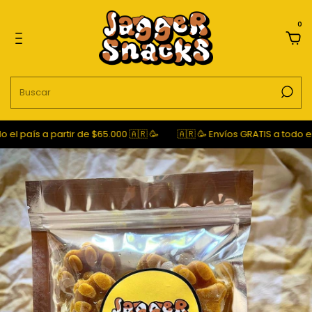
0
 país a partir de $65.000 🇦🇷 🥳
🇦🇷 🥳 Envíos GRATIS a todo el paí