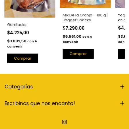
Mix De la Granja – 100 g |
Yogug
Jagger Snacks
chia 
Garritacks
aprox
$7.290,00
$4.0
$4.225,00
$6.561,00
$3.6
con
A
$3.802,50
con
A
convenir
conve
convenir
Categorías
Escribinos que nos encanta!