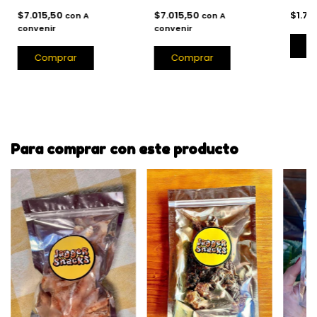
$7.015,50
$7.015,50
$1.75
con
A
con
A
convenir
convenir
Para comprar con este producto