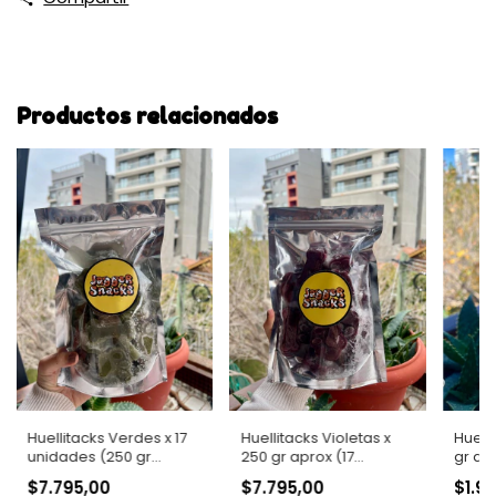
Productos relacionados
Huellitacks Verdes x 17
Huellitacks Violetas x
Huelli
unidades (250 gr
250 gr aprox (17
gr ap
aprox)
unidades)
$7.795,00
$7.795,00
$1.9